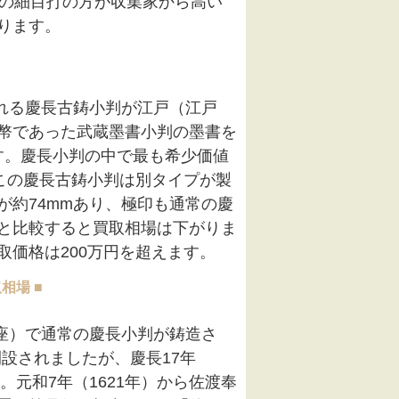
期の細目打の方が収集家から高い
ります。
られる慶長古鋳小判が江戸（江戸
幣であった武蔵墨書小判の墨書を
す。慶長小判の中で最も希少価値
この慶長古鋳小判は別タイプが製
が約74mmあり、極印も通常の慶
と比較すると買取相場は下がりま
価格は200万円を超えます。
相場 ■
京座）で通常の慶長小判が鋳造さ
開設されましたが、慶長17年
。元和7年（1621年）から佐渡奉