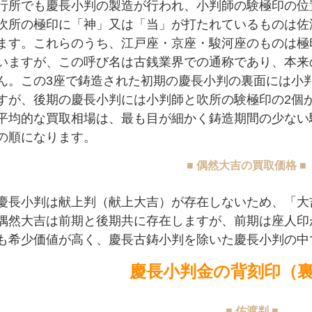
行所でも慶長小判の製造が行われ、小判師の験極印の位
吹所の極印に「神」又は「当」が打たれているものは佐
ます。これらのうち、江戸座・京座・駿河座のものは極
いますが、この呼び名は古銭業界での通称であり、本来
ん。この3座で鋳造された初期の慶長小判の裏面には小
すが、後期の慶長小判には小判師と吹所の験極印の2個
平均的な買取相場は、最も目が細かく鋳造期間の少ない
の順になります。
■ 偶然大吉の買取価格 ■
慶長小判は献上判（献上大吉）が存在しないため、「大
偶然大吉は前期と後期共に存在しますが、前期は座人印
も希少価値が高く、慶長古鋳小判を除いた慶長小判の中
慶長小判金の背刻印（
■ 佐渡判 ■