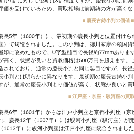
期が7割に対して後期は3割程度ですが、慶長小判は前
評価を受けているため、買取相場は前期鋳の方が高くな
■ 慶長古鋳小判の価値 ■
慶長5年（1600年）に、最初期の慶長小判と位置付け
座）で鋳造されました。この小判は、徳川家康の領国貨
極印に改めたもので、U字型槌目で長径約77mmありま
が高く、状態が良いと買取価格は500万円を超えます。
造されており、通常の慶長小判と同じ鏨目ですが、長径
長小判とは明らかに異なります。最初期の慶長古鋳小判
すが、通常の慶長小判より価値が高く、状態が良いと買取
■ 江戸座・京座・駿河座の買取
慶長6年（1601年）からは江戸小判座と京都小判座（
れ、慶長12年（1607年）には駿河小判座（駿河座）が
（1612年）に駿河小判座は江戸小判座に統合されました