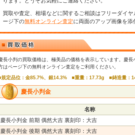
ります。どうぞお気軽にご連絡ください。
買取や査定、相場などに関するご相談はフリーダイヤ
ージ下の
無料オンライン査定
に両面のアップ画像を添
慶長小判の買取価格は、極美品の価格を表示しています。慶長
方はページ下の無料オンライン査定をご利用ください。
■規定品位：金85.7%、銀14.3% ■重量：17.73g ■鋳造量：14,
慶長小判金
名称
慶長小判金 前期 偶然大吉 裏刻印：大吉
慶長小判金 後期 偶然大吉 裏刻印：大吉