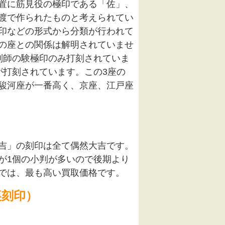
置に筋見役の極印である「佐」、
渡で作られたものと考えられてい
印などの形式から分類が行われて
の座との関係は解明されていませ
判師の験極印のみ打刻されていま
が打刻されています。この3座の
駿河座が一番高く、京座、江戸座
吉」の刻印は全て偶然大吉です。
が1個の小判が多いので後期より
では、最も高い買取価格です。
裏刻印）