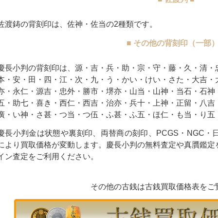
佐渡鋳の背刻印は、佐神・佐当の2種類です。
■ その他の背刻印（一部）
慶長小判の背刻印は、源・吉・兵・助・宗・守・藤・久・清・
本・安・田・四・江・次・九・う・かい・けい・さた・大吉・
亦・永仁・源吉・忠外・勝市・堺亦・山当・山神・当石・石神
五・助七・喜き・西仁・西吉・治亦・兵十・上神・正留・八吉
廣・い神・さ甚・つ当・つ伍・ふ甚・ふ五・ほ仁・も当・り五
慶長小判金は状態や裏刻印、両替商の刻印、PCGS・NGC・
により買取価格が変動します。慶長小判の無料査定や真贋鑑定
イン査定をご利用ください。
その他の古銭は古銭買取価格表をご