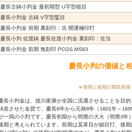
慶長古鋳小判金 最初期型 U字型槌目
慶長小判金 古鋳 V字型鏨目
慶長小判金 前期 裏刻印：吉 開運極印打
慶長小判 佐渡鋳 慶長佐渡小判金 裏刻印：佐当
慶長小判金 前期 無刻印 PCGS MS63
慶長小判の価値と
■ 前期と後期の買取相場 
慶長小判金は、徳川家康が全国に流通させることを目的
鋳造させた金貨で、慶長6年から元禄8年（1601年～16
が一両の小判です。慶長初期から明暦の大火（明暦3年
後期と考えられています。前期は茣蓙目が細目打、後期