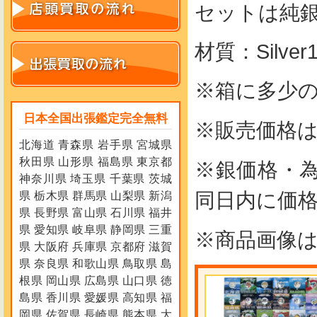
セットは純銀
材質：Silve
※箱に多少
日本全国出張鑑定完全無料
※販売価格は
北海道 青森県 岩手県 宮城県
秋田県 山形県 福島県 東京都
※銀価格・
神奈川県 埼玉県 千葉県 茨城
同日内に価
県 栃木県 群馬県 山梨県 新潟
県 長野県 富山県 石川県 福井
県 愛知県 岐阜県 静岡県 三重
※商品画像
県 大阪府 兵庫県 京都府 滋賀
県 奈良県 和歌山県 鳥取県 島
根県 岡山県 広島県 山口県 徳
島県 香川県 愛媛県 高知県 福
岡県 佐賀県 長崎県 熊本県 大