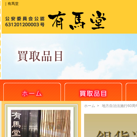
｜有馬堂
ホーム
>
地方自治法施行60周