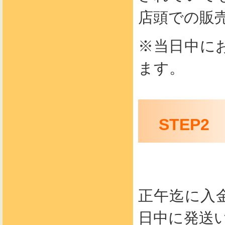
店頭での販
※当日中に
ます。
STEP
正午迄に入
日中に発送